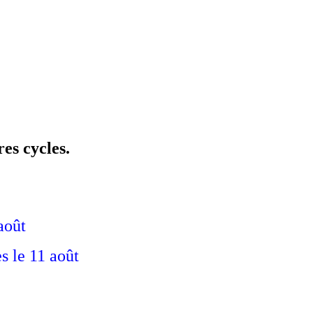
es cycles.
août
1 août