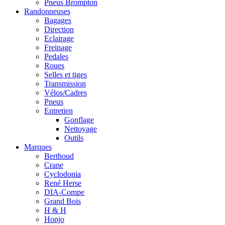
Pneus Brompton
Randonneuses
Bagages
Direction
Eclairage
Freinage
Pedales
Roues
Selles et tiges
Transmission
Vélos/Cadres
Pneus
Entretien
Gonflage
Nettoyage
Outils
Marques
Berthoud
Crane
Cyclodonia
René Herse
DIA-Compe
Grand Bois
H & H
Honjo