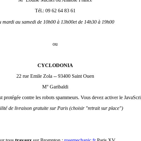
Tél.: 09 62 64 83 61
du mardi au samedi de 10h00 à 13h00et de 14h30 à 19h00
ou
CYCLODONIA
22 rue Emile Zola -- 93400 Saint Ouen
M° Garibaldi
st protégée contre les robots spammeurs. Vous devez activer le JavaScrip
ilité de livraison gratuite sur Paris (choisir "retrait sur place")
ur tous
travaux
sur Brompton :
rosemechanic.fr
Paris XV