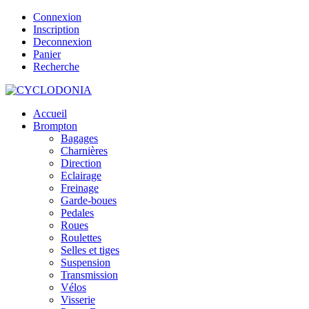
Connexion
Inscription
Deconnexion
Panier
Recherche
Accueil
Brompton
Bagages
Charnières
Direction
Eclairage
Freinage
Garde-boues
Pedales
Roues
Roulettes
Selles et tiges
Suspension
Transmission
Vélos
Visserie