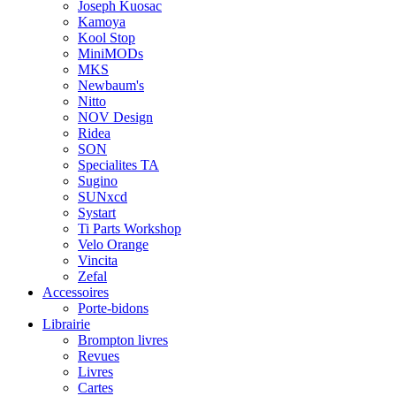
Joseph Kuosac
Kamoya
Kool Stop
MiniMODs
MKS
Newbaum's
Nitto
NOV Design
Ridea
SON
Specialites TA
Sugino
SUNxcd
Systart
Ti Parts Workshop
Velo Orange
Vincita
Zefal
Accessoires
Porte-bidons
Librairie
Brompton livres
Revues
Livres
Cartes