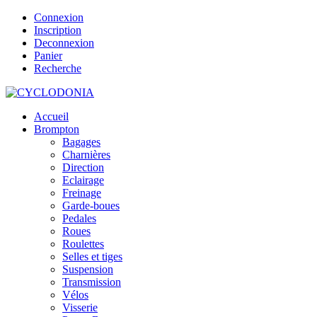
Connexion
Inscription
Deconnexion
Panier
Recherche
Accueil
Brompton
Bagages
Charnières
Direction
Eclairage
Freinage
Garde-boues
Pedales
Roues
Roulettes
Selles et tiges
Suspension
Transmission
Vélos
Visserie