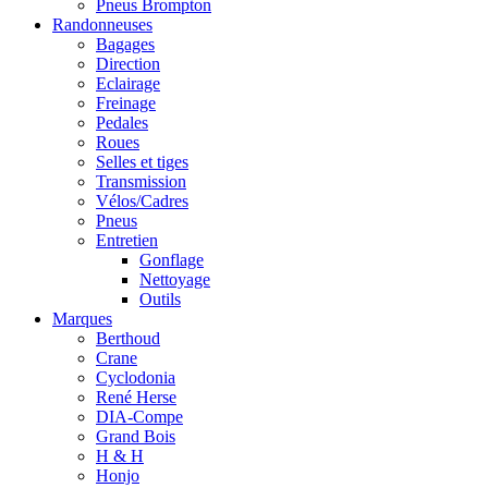
Pneus Brompton
Randonneuses
Bagages
Direction
Eclairage
Freinage
Pedales
Roues
Selles et tiges
Transmission
Vélos/Cadres
Pneus
Entretien
Gonflage
Nettoyage
Outils
Marques
Berthoud
Crane
Cyclodonia
René Herse
DIA-Compe
Grand Bois
H & H
Honjo