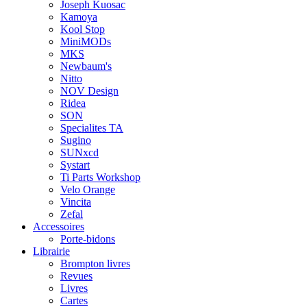
Joseph Kuosac
Kamoya
Kool Stop
MiniMODs
MKS
Newbaum's
Nitto
NOV Design
Ridea
SON
Specialites TA
Sugino
SUNxcd
Systart
Ti Parts Workshop
Velo Orange
Vincita
Zefal
Accessoires
Porte-bidons
Librairie
Brompton livres
Revues
Livres
Cartes