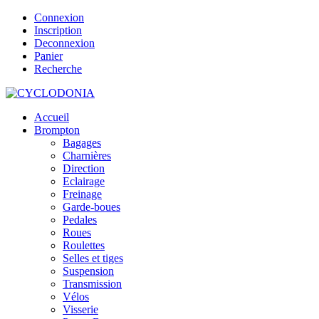
Connexion
Inscription
Deconnexion
Panier
Recherche
Accueil
Brompton
Bagages
Charnières
Direction
Eclairage
Freinage
Garde-boues
Pedales
Roues
Roulettes
Selles et tiges
Suspension
Transmission
Vélos
Visserie