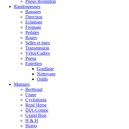
Pneus Brompton
Randonneuses
Bagages
Direction
Eclairage
Freinage
Pedales
Roues
Selles et tiges
Transmission
Vélos/Cadres
Pneus
Entretien
Gonflage
Nettoyage
Outils
Marques
Berthoud
Crane
Cyclodonia
René Herse
DIA-Compe
Grand Bois
H & H
Honjo