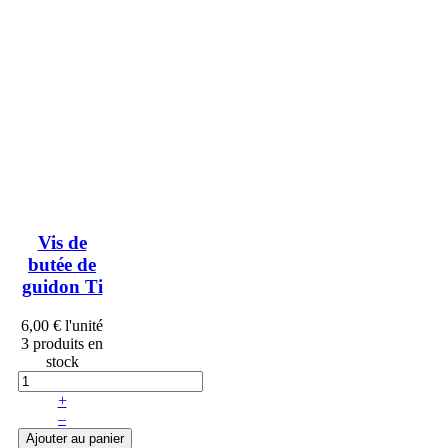
Vis de
butée de
guidon Ti
6,00 €
l'unité
3 produits en
stock
+
–