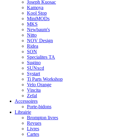
Joseph Kuosac
Kamoya
Kool Stop
MiniMODs
MKS
Newbaum's
Nitto
NOV Design
Ridea
SON
Specialites TA
Sugino
SUNxcd
Systart
Ti Parts Workshop
Velo Orange
Vincita
Zefal
Accessoires
Porte-bidons
Librairie
Brompton livres
Revues
Livres
Cartes