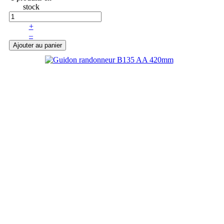
stock
+
–