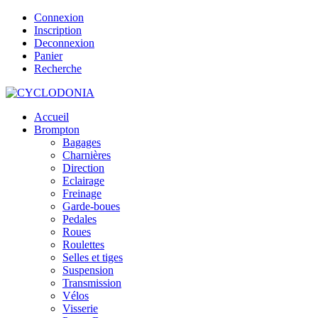
Connexion
Inscription
Deconnexion
Panier
Recherche
Accueil
Brompton
Bagages
Charnières
Direction
Eclairage
Freinage
Garde-boues
Pedales
Roues
Roulettes
Selles et tiges
Suspension
Transmission
Vélos
Visserie