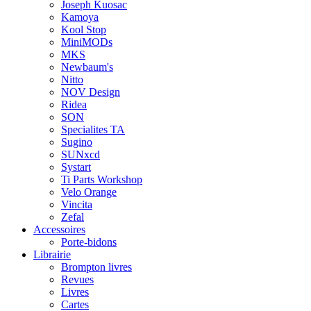
Joseph Kuosac
Kamoya
Kool Stop
MiniMODs
MKS
Newbaum's
Nitto
NOV Design
Ridea
SON
Specialites TA
Sugino
SUNxcd
Systart
Ti Parts Workshop
Velo Orange
Vincita
Zefal
Accessoires
Porte-bidons
Librairie
Brompton livres
Revues
Livres
Cartes