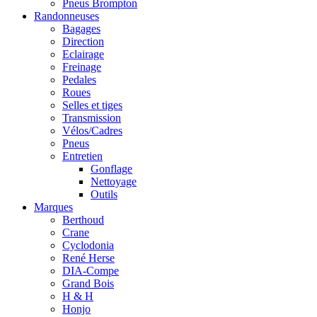
Pneus Brompton
Randonneuses
Bagages
Direction
Eclairage
Freinage
Pedales
Roues
Selles et tiges
Transmission
Vélos/Cadres
Pneus
Entretien
Gonflage
Nettoyage
Outils
Marques
Berthoud
Crane
Cyclodonia
René Herse
DIA-Compe
Grand Bois
H & H
Honjo